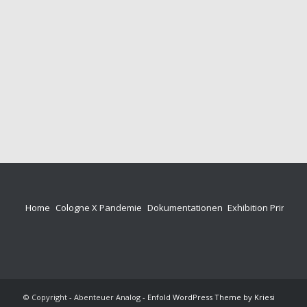
Home
Cologne X Pandemie
Dokumentationen
Exhibition Prints
P
© Copyright - Abenteuer Analog -
Enfold WordPress Theme by Kriesi