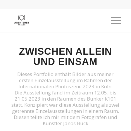
ZWISCHEN ALLEIN
UND EINSAM
Dieses Portfolio enthält Bilder aus meiner
ersten Einzelausstellung im Rahmen der
Internationalen Photoszene 2023 in Köln
.
Die Ausstellung fand im Zeitraum 12.05. bis
21.05.2023 in den Räumen des
Bunker K101
statt. Konzipiert war diese Ausstellung als zwei
getrennte Einzelausstellungen in einem Raum.
Diesen teilte ich mir mit dem Fotografen und
Künstler
János Buck