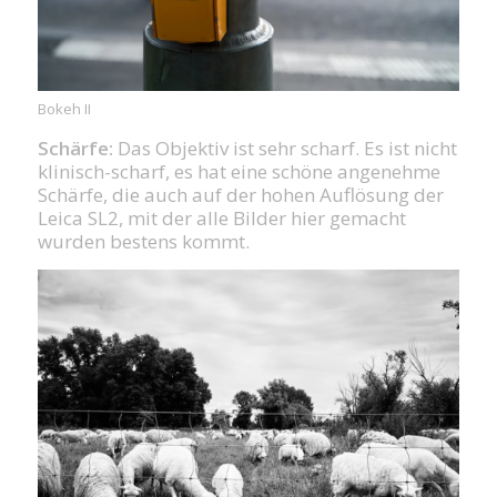
Bokeh II
Schärfe:
Das Objektiv ist sehr scharf. Es ist nicht
klinisch-scharf, es hat eine schöne angenehme
Schärfe, die auch auf der hohen Auflösung der
Leica SL2, mit der alle Bilder hier gemacht
wurden bestens kommt.