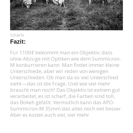
Schärfe
Fazit:
Für 1100€ bekommt man ein Objektiv, dass
ohne Abzüge mit Optiken wie dem Summicron-
M konkurrieren kann. Man findet immer kleine
Unterschiede, aber wir reden von wenigen
Unterschieden. Ob man da so viel Unterschied
sieht — das ist die Frage. Und wie viel mehr
braucht man noch? Das Objektiv ist extrem gut
verarbeitet, es ist scharf, die Farben sind toll,
das Bokeh gefällt. Vermutlich kann das APO-
Summicron-M 35mm das alles noch viel besser.
Aber es kostet auch viel, viel mehr