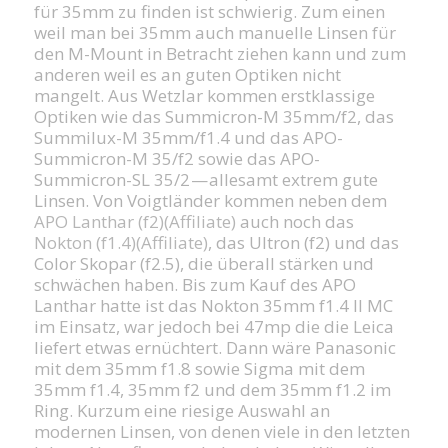
für 35mm zu finden ist schwierig. Zum einen
weil man bei 35mm auch manuelle Linsen für
den M-Mount in Betracht ziehen kann und zum
anderen weil es an guten Optiken nicht
mangelt. Aus Wetzlar kommen erstklassige
Optiken wie das Summicron-M 35mm/f2, das
Summilux-M 35mm/f1.4 und das APO-
Summicron-M 35/f2 sowie das APO-
Summicron-SL 35/2 — allesamt extrem gute
Linsen. Von Voigtländer kommen neben dem
APO Lanthar (f2)(Affiliate)
auch noch das
Nokton (f1.4)(Affiliate)
, das Ultron (f2) und das
Color Skopar (f2.5), die überall stärken und
schwächen haben. Bis zum Kauf des APO
Lanthar hatte ist das Nokton 35mm f1.4 II MC
im Einsatz, war jedoch bei 47mp die die Leica
liefert etwas ernüchtert. Dann wäre Panasonic
mit dem 35mm f1.8 sowie Sigma mit dem
35mm f1.4, 35mm f2 und dem 35mm f1.2 im
Ring. Kurzum eine riesige Auswahl an
modernen Linsen, von denen viele in den letzten