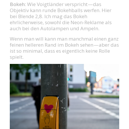
Bokeh:
Wie Voigtländer verspricht — das
Objektiv kann runde Bokehballs werfen. Hier
bei Blende 2,8. Ich mag das Bokeh
ehrlicherweise, sowohl die Neon-Reklame als
auch bei den Autolampen und Ampeln.
Wenn man will kann man manchmal einen ganz
feinen helleren Rand im Bokeh sehen — aber das
ist so minimal, dass es eigentlich keine Rolle
spielt.