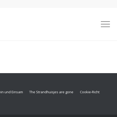
ein und Einsam
The Strandhuisjes are gone
Cookie-Richtlinie (EU)