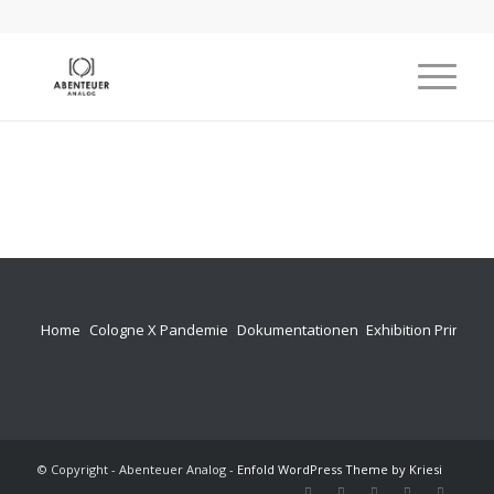
Home
Cologne X Pandemie
Dokumentationen
Exhibition Prints
P
© Copyright - Abenteuer Analog -
Enfold WordPress Theme by Kriesi