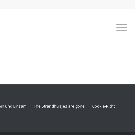
ein und Einsam
The Strandhuisjes are gone
Cookie-Richtlinie (EU)